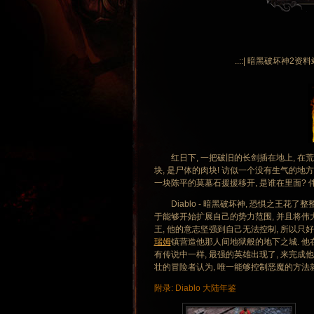
..::| 暗黑破坏神2资料
红日下, 一把破旧的长剑插在地上, 在荒
块, 是尸体的肉块! 访似一个没有生气的地方
一块陈平的莫墓石援援移开, 是谁在里面? 
Diablo - 暗黑破坏神, 恐惧之王花了
于能够开始扩展自己的势力范围, 并且将伟
王, 他的意志坚强到自己无法控制, 所以只
瑞姆
镇营造他那人间地狱般的地下之城. 他
有传说中一样, 最强的英雄出现了, 来完成他
壮的冒险者认为, 唯一能够控制恶魔的方法就
附录: Diablo 大陆年鉴