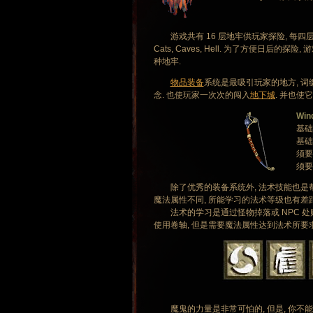
游戏共有 16 层地牢供玩家探险, 每四层都
Cats, Caves, Hell. 为了方便日
种地牢.
物品装备
系统是最吸引玩家的地方, 词
念. 也使玩家一次次的闯入
地下城
. 并也使
Win
基础类
基础伤
须要
须要
除了优秀的装备系统外, 法术技能也是帮
魔法属性不同, 所能学习的法术等级也有差距
法术的学习是通过怪物掉落或 NPC 处购
使用卷轴, 但是需要魔法属性达到法术所要
魔鬼的力量是非常可怕的, 但是, 你不能单独