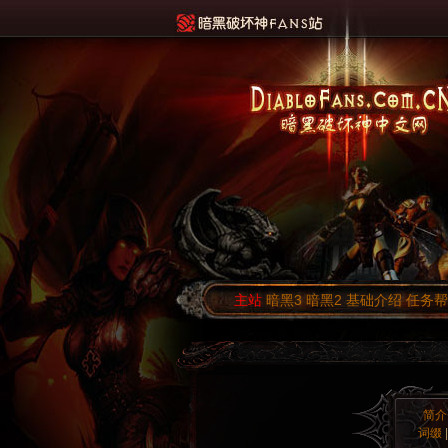
主站
暗黑3
暗黑2
基础介绍
任务帮
简介
词缀