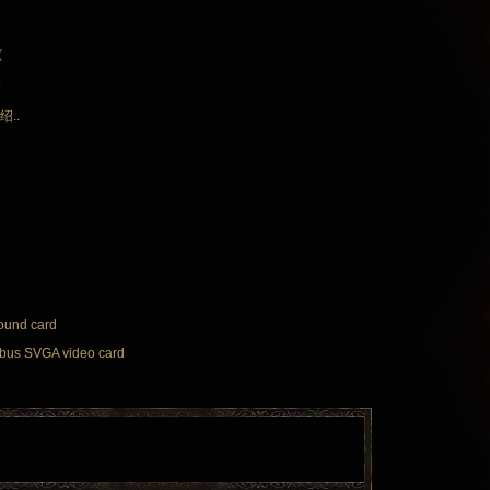
(
.
..
ound card
l bus SVGA video card