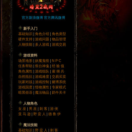
官方新浪微博
官方腾讯微博
新手入门
基础知识
|
角色介绍
|
角色类型
硬件支持
|
游戏问题
|
物品管理
人物技能
|
多人游戏
|
游戏交易
游戏资料
场景地形
|
妖魔鬼怪
|
N P C
任务帮助
|
祭台神龛
|
经 验 值
角色属性
|
游戏组队
|
雇 佣 兵
自然抵抗
|
游戏难度
|
交易买卖
玩家对战
|
游戏控制
|
赌博系统
游戏国度
|
怪物属性
|
专家模式
暗黑俗语
|
魔法物品
|
奶牛关卡
人物角色
女 巫
|
男 巫
|
刺 客
|
游 侠
亚 马 逊
|
野 蛮 人
|
德 鲁 伊
魔法技能
基础知识
|
野 蛮 人
|
刺 客