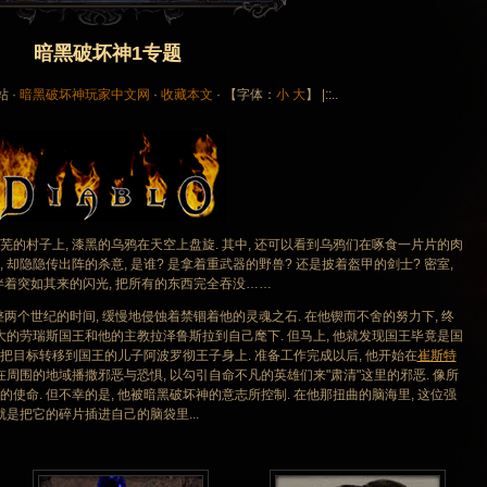
暗黑破坏神1专题
站 ·
暗黑破坏神玩家中文网
·
收藏本文
· 【字体：
小
大
】 |::..
芜的村子上, 漆黑的乌鸦在天空上盘旋. 其中, 还可以看到乌鸦们在啄食一片片的肉
, 却隐隐传出阵的杀意, 是谁? 是拿着重武器的野兽? 还是披着盔甲的剑士? 密室,
伴着突如其来的闪光, 把所有的东西完全吞没……
整整两个世纪的时间, 缓慢地侵蚀着禁锢着他的灵魂之石. 在他锲而不舍的努力下, 终
大的劳瑞斯国王和他的主教拉泽鲁斯拉到自己麾下. 但马上, 他就发现国王毕竟是国
好把目标转移到国王的儿子阿波罗彻王子身上. 准备工作完成以后, 他开始在
崔斯特
在周围的地域播撒邪恶与恐惧, 以勾引自命不凡的英雄们来"肃清"这里的邪恶. 像所
的使命. 但不幸的是, 他被暗黑破坏神的意志所控制. 在他那扭曲的脑海里, 这位强
是把它的碎片插进自己的脑袋里...