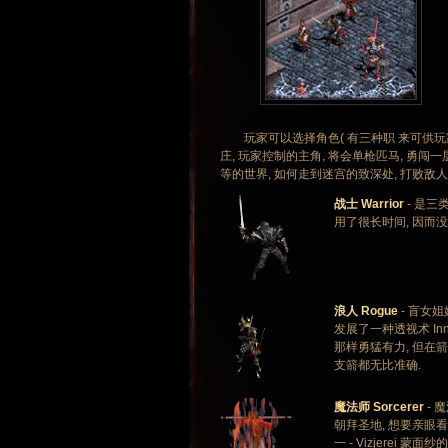
玩家可以选择角色( 有三种职 来可供玩家
庄, 玩家控制的主角, 将会单枪匹马, 勇闯
等的世界, 如何走到迷宫的致深处, 打败敌人
战士 Warrior
- 是三
用了很长时间, 因而
浪人 Rogue
- 盲女
发展了一种透视术 In
那样勇猛有力, 但在
支箭都无比准确.
魔法师 Sorcerer
- 
朝拜圣地, 想要亲眼看
一 - Vizjerei