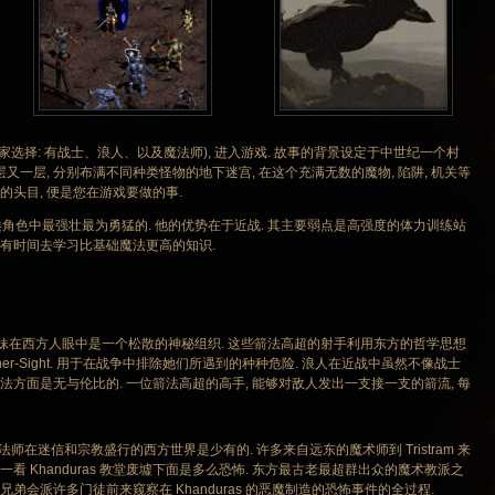
选择: 有战士、浪人、以及魔法师), 进入游戏. 故事的背景设定于中世纪一个村
一层又一层, 分别布满不同种类怪物的地下迷宫, 在这个充满无数的魔物, 陷阱, 机关等
的头目, 便是您在游戏要做的事.
类角色中最强壮最为勇猛的. 他的优势在于近战. 其主要弱点是高强度的体力训练站
没有时间去学习比基础魔法更高的知识.
姐妹在西方人眼中是一个松散的神秘组织. 这些箭法高超的射手利用东方的哲学思想
ner-Sight. 用于在战争中排除她们所遇到的种种危险. 浪人在近战中虽然不像战士
箭法方面是无与伦比的. 一位箭法高超的高手, 能够对敌人发出一支接一支的箭流, 每
魔法师在迷信和宗教盛行的西方世界是少有的. 许多来自远东的魔术师到 Tristram 来
一看 Khanduras 教堂废墟下面是多么恐怖. 东方最古老最超群出众的魔术教派之
 蒙面纱的兄弟会派许多门徒前来窥察在 Khanduras 的恶魔制造的恐怖事件的全过程.