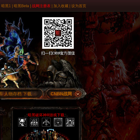
|
暗黑1
|
暗黑Beta
|
战网注册表
|
加入收藏
|
设为首页
库
人物存档
下载
CNBN战网
..::
暗黑破坏神III游戏下载
::..