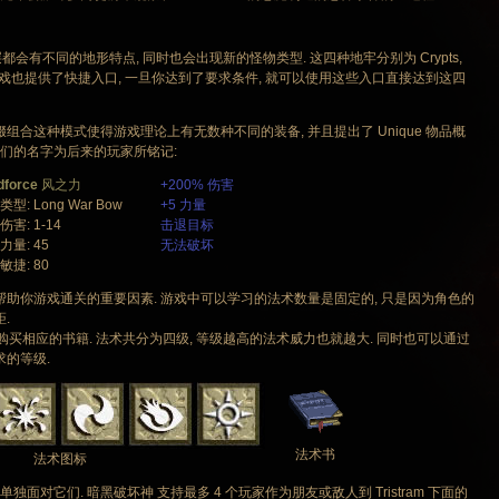
会有不同的地形特点, 同时也会出现新的怪物类型. 这四种地牢分别为 Crypts,
后的探险, 游戏也提供了快捷入口, 一旦你达到了要求条件, 就可以使用这些入口直接达到这四
缀组合这种模式使得游戏理论上有无数种不同的装备, 并且提出了 Unique 物品概
它们的名字为后来的玩家所铭记:
dforce
风之力
+200% 伤害
型: Long War Bow
+5 力量
害: 1-14
击退目标
力量: 45
无法破坏
敏捷: 80
助你游戏通关的重要因素. 游戏中可以学习的法术数量是固定的, 只是因为角色的
.
买相应的书籍. 法术共分为四级, 等级越高的法术威力也就越大. 同时也可以通过
求的等级.
法术书
法术图标
面对它们. 暗黑破坏神 支持最多 4 个玩家作为朋友或敌人到 Tristram 下面的