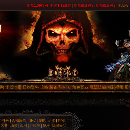
暗黑1.09战网
|
暗黑1.13战网
|
暗黑破坏神3
|
暗黑破坏神2
|
地狱火
助
场景地图
怪物资料
攻略
装备库
NPC
角色职业
魔法技能
精彩视频
图
|
任务
|
人物角色
|
NPC
|
技能
|
药水
|
怪物
|
装备
|
场景
|
战网
|
经验值
|
祭坛
|
隐藏物品