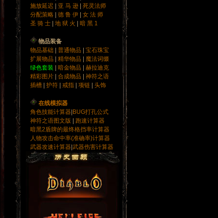
施放延迟
|
亚 马 逊
|
死灵法师
分配策略
|
德 鲁 伊
|
女 法 师
圣 骑 士
|
地 狱 火
|
暗 黑 1
物品装备
物品基础
|
普通物品
|
宝石
珠宝
扩展物品
|
精华物品
|
魔法词缀
绿色套装
|
暗金物品
|
赫拉迪克
精彩图片
|
合成物品
|
神符之语
插槽
|
护符
|
戒指
|
项链
|
头饰
在线模拟器
角色技能计算器
|
BUG打孔公式
神符之语图文版
|
跑速计算器
暗黑2盾牌的最终格挡率计算器
人物攻击命中率(准确率)计算器
武器攻速计算器
|
武器伤害计算器