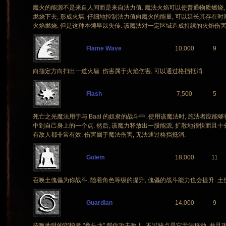
魔火的能源不是来自人间而是来自法力值. 魔法火焰可以使普通物质燃烧, 
燃烧下去, 形成火墙. 仔细地控制法力值向魔火的能量, 可以延长其存在时间,
火焰燃烧. 但是这种本领早以失传. 该魔法对一定区域造成持续的火焰伤害.
Flame Wave
10,000
9
向指定方向扫出一道火墙. 伤害属于火焰伤害, 可以通过格挡抵消.
Flash
7,500
5
死亡之光魔法用于与 Baal 的奴隶的战斗中. 使用该魔法时, 施法者
中到自己身上的一个点. 然后, 该魔力释放出一股能源, 扩散地很快而且十
有敌人都非常有效. 伤害属于魔法伤害, 无法通过格挡抵消.
Golem
18,000
11
召唤土傀儡为你战斗, 随着角色等级的提升, 傀儡的战斗能力也会提升. 土
Guardian
14,000
9
招唤地狱的守护者 "叁头龙" 帮你攻击敌人, 不过缺点是它无法移动, 并且