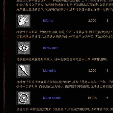
滋生法力的物品会显示出一种很容易被发觉的灵气, 为了确定这种法力的
的知识和深入的研究, 这种研究就称为鉴定. 可以用水晶石鉴定, 如果它距
用来鉴定魔法的灵气. 利用特殊的墨水和燃料可以使水晶石保持一定的牢固
Inferno
2,000
3
机动性比火焰差, 火流较为分散, 但是, 它不仅伸展较远, 而且还能保持较
因而
地狱火
的速度也比普通火焰快的多. 伤害属于火焰伤害, 无法通过格挡
Infravision
-
-
可以看到隐藏在黑暗中敌人, 目标会以红色高亮显示出来, 有时间限制.
Lightning
3,000
4
这种魔法的施放者在寻求控制电能的释放, 其方法是将闪电集中于单一的线流
保持一定的时间, 而使用的法力较少. 伤害属于闪电伤害, 无法通过格挡抵消
Mana Shield
16,000
6
当使用后, 可以使用法力来代替生命, 只有当法力用完时, 法术才会消失, 