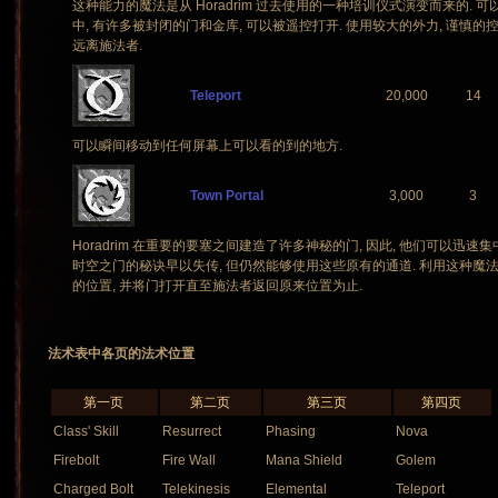
这种能力的魔法是从 Horadrim 过去使用的一种培训仪式演变而来的. 
中, 有许多被封闭的门和金库, 可以被遥控打开. 使用较大的外力, 谨慎的控
远离施法者.
Teleport
20,000
14
可以瞬间移动到任何屏幕上可以看的到的地方.
Town Portal
3,000
3
Horadrim 在重要的要塞之间建造了许多神秘的门, 因此, 他们可以迅
时空之门的秘诀早以失传, 但仍然能够使用这些原有的通道. 利用这种
的位置, 并将门打开直至施法者返回原来位置为止.
法术表中各页的法术位置
第一页
第二页
第三页
第四页
Class' Skill
Resurrect
Phasing
Nova
Firebolt
Fire Wall
Mana Shield
Golem
Charged Bolt
Telekinesis
Elemental
Teleport