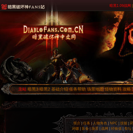
暗黑1.09战网
|
主站
暗黑3
暗黑2
基础介绍
任务帮助
场景地图
怪物资料
攻略
简介
|
任务
|
人物角色
|
NPC
|
技能
|
词缀
|
装备
|
场景
|
战网
|
经验值
|
祭坛