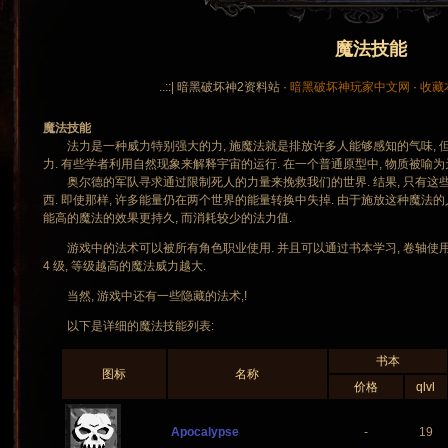
魔法技能
..::| 暗黑破坏神2资料站 ·
暗黑破坏神玩家中文网
·
收藏
魔法技能
法力是一种威力特别强大的力, 施魔法就是排放许多人能够感知的气味, 
力. 有些学者利用自然现象来解释宇宙的运行. 在一个普通原型中, 物质被喻为
奥尔德的军队寻求通过限制死人的力量来挽救我们的世界. 结果, 只有这
西. 即使那样, 许多能量仍在两个世界的能量转换中失掉. 由于施放这种魔法的
能高的魔法的效果更持久, 而消耗较少的法力值.
游戏中的法术可以被所有角色职业使用. 并且可以通过书本学习, 卷轴使用,
4 级, 等级越高的魔法威力越大.
当然, 游戏中还有一些隐藏的法术,!
以下是详细的魔法技能列表:
书本
图标
名称
价格
qlvl
Apocalypse
-
19