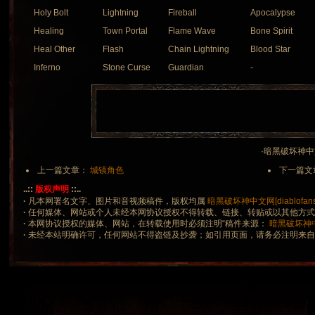
Holy Bolt
Lightning
Fireball
Apocalypse
Healing
Town Portal
Flame Wave
Bone Spirit
Heal Other
Flash
Chain Lightning
Blood Star
Inferno
Stone Curse
Guardian
-
·暗黑破坏神中文网 
上一篇文章：
城镇角色
下一篇文
..::
版权声明
::..
·
凡本网署名文字、图片和音视频稿件，版权均属
暗黑破坏神中文网[diablofans.
·
任何媒体、网站或个人未经本网协议授权不得转载、链接、转贴或以其他方
·
本网协议授权的媒体、网站，在转载使用时必须注明“稿件来源：
暗黑破坏神中文网
·
未经本站明确许可，任何网站不得盗链及抄袭；如引用页面，请务必注明来