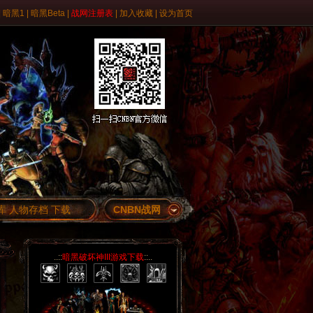
|
暗黑1
|
暗黑Beta
|
战网注册表
|
加入收藏
|
设为首页
库
人物存档
下载
CNBN战网
..::
暗黑破坏神III游戏下载
::..