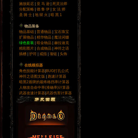
施放延迟
|
亚 马 逊
|
死灵法师
分配策略
|
德 鲁 伊
|
女 法 师
圣 骑 士
|
地 狱 火
|
暗 黑 1
物品装备
物品基础
|
普通物品
|
宝石
珠宝
扩展物品
|
精华物品
|
魔法词缀
绿色套装
|
暗金物品
|
赫拉迪克
精彩图片
|
合成物品
|
神符之语
插槽
|
护符
|
戒指
|
项链
|
头饰
在线模拟器
角色技能计算器
|
BUG打孔公式
神符之语图文版
|
跑速计算器
暗黑2盾牌的最终格挡率计算器
人物攻击命中率(准确率)计算器
武器攻速计算器
|
武器伤害计算器