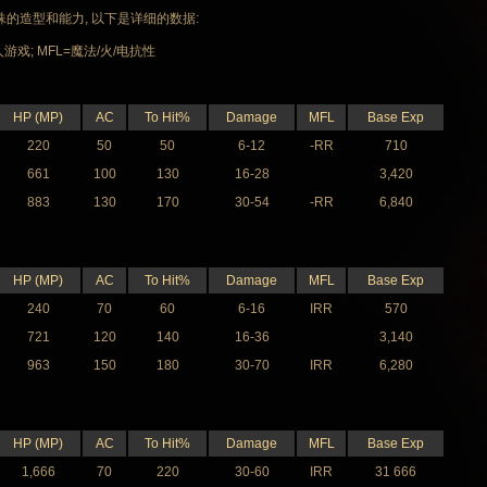
造型和能力, 以下是详细的数据:
游戏; MFL=魔法/火/电抗性
HP (MP)
AC
To Hit%
Damage
MFL
Base Exp
220
50
50
6-12
-RR
710
661
100
130
16-28
3,420
883
130
170
30-54
-RR
6,840
HP (MP)
AC
To Hit%
Damage
MFL
Base Exp
240
70
60
6-16
IRR
570
721
120
140
16-36
3,140
963
150
180
30-70
IRR
6,280
HP (MP)
AC
To Hit%
Damage
MFL
Base Exp
1,666
70
220
30-60
IRR
31 666