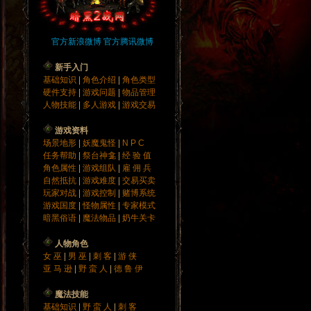
官方新浪微博
官方腾讯微博
新手入门
基础知识
|
角色介绍
|
角色类型
硬件支持
|
游戏问题
|
物品管理
人物技能
|
多人游戏
|
游戏交易
游戏资料
场景地形
|
妖魔鬼怪
|
N P C
任务帮助
|
祭台神龛
|
经 验 值
角色属性
|
游戏组队
|
雇 佣 兵
自然抵抗
|
游戏难度
|
交易买卖
玩家对战
|
游戏控制
|
赌博系统
游戏国度
|
怪物属性
|
专家模式
暗黑俗语
|
魔法物品
|
奶牛关卡
人物角色
女 巫
|
男 巫
|
刺 客
|
游 侠
亚 马 逊
|
野 蛮 人
|
德 鲁 伊
魔法技能
基础知识
|
野 蛮 人
|
刺 客