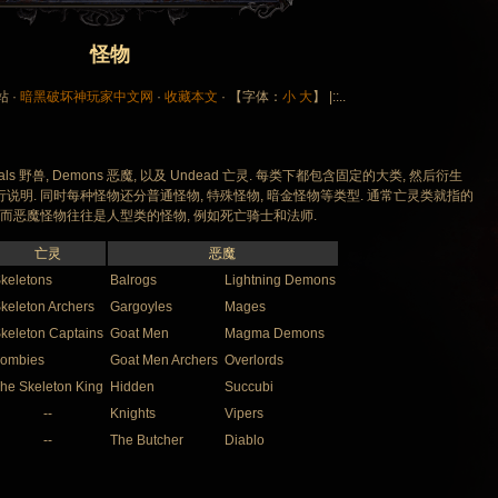
怪物
站 ·
暗黑破坏神玩家中文网
·
收藏本文
· 【字体：
小
大
】 |::..
 野兽, Demons 恶魔, 以及 Undead 亡灵. 每类下都包含固定的大类, 然后衍生
说明. 同时每种怪物还分普通怪物, 特殊怪物, 暗金怪物等类型. 通常亡灵类就指的
 而恶魔怪物往往是人型类的怪物, 例如死亡骑士和法师.
亡灵
恶魔
keletons
Balrogs
Lightning Demons
keleton Archers
Gargoyles
Mages
keleton Captains
Goat Men
Magma Demons
ombies
Goat Men Archers
Overlords
he Skeleton King
Hidden
Succubi
--
Knights
Vipers
--
The Butcher
Diablo