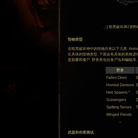
..::| 暗黑破坏神2资料
怪物类型
在暗黑破坏神中的怪物共有以下几类: Animals
出具体的怪物类型, 下面会有具体的表格进行
是骷髅和僵尸, 野兽类包括食尸虫和蝙蝠等,
野兽
Fallen Ones
S
Horned Demons
S
Hell Spawns *
S
Scavengers
Z
Spitting Terrors
T
Winged Fiends
--
武器和伤害测试