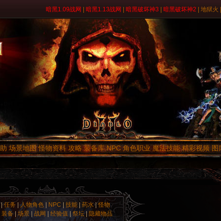
暗黑1.09战网
|
暗黑1.13战网
|
暗黑破坏神3
|
暗黑破坏神2
|
地狱火
助
场景地图
怪物资料
攻略
装备库
NPC
角色职业
魔法技能
精彩视频
图
|
任务
|
人物角色
|
NPC
|
技能
|
药水
|
怪物
|
装备
|
场景
|
战网
|
经验值
|
祭坛
|
隐藏物品