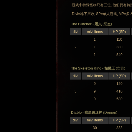
游戏中特殊怪物只有三位, 他们拥有特殊的
Dlvl=地下层数; SP=单人游戏; MP=多人
The Butcher
-
屠夫
(恶魔)
dlvl
mlvl items
HP (SP)
1
110
2
1
380
1
540
The Skeleton King
-
骷髅王
(亡灵)
dlvl
mlvl items
HP (SP)
9
120
3
9
410
9
580
Diablo
-
暗黑破坏神
(Demon)
dlvl
mlvl items
HP (SP)
30
833