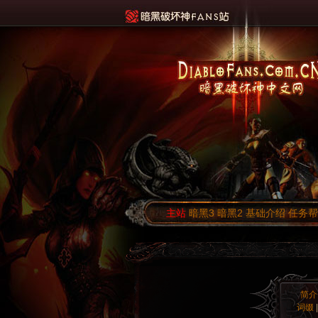
主站
暗黑3
暗黑2
基础介绍
任务帮
简介
词缀