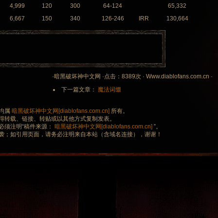
4,999
120
300
64-124
65,332
6,667
150
340
126-246
IRR
130,664
·暗黑破坏神中文网 ·点击：8389次 · Www.diablofans.com.cn ·
下一篇文章：
魔法词缀
均属
暗黑破坏神中文网[diablofans.com.cn]
所有。
得转载、链接、转贴或以其他方式复制发表。
必须注明“稿件来源：
暗黑破坏神中文网[diablofans.com.cn]
”。
袭；如引用页面，请务必注明来自本站（含域名连接），谢谢！