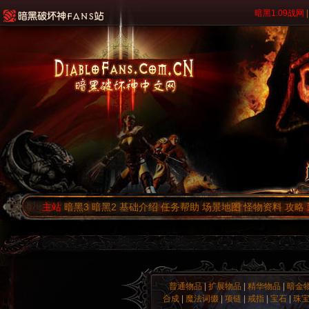
暗黑1.09战网
|
主站
暗黑3
暗黑2
基础介绍
任务帮助
场景地图
怪物资料
攻略
普通物品
|
扩展物品
|
精华物品
|
暗金
合成
|
魔法词缀
|
项链
|
戒指
|
宝石
|
珠