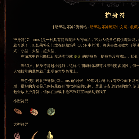
护 身 符
..::| 暗黑破坏神2资料站 ·
暗黑破坏神玩家中文网
·
收藏
护身符( Charms )是一种具有特殊魔法力的物品，它为人物角色提供魔法
就可以了，但如果将它们放在储藏箱和 Cube 中的话，将失去魔法效力（即使
式：小型，大型，超大型。
在游戏中你只能找到魔法类型或
暗金
的护身符，护身符没有杰出，插孔
当然啦，护身符是越小越好，这样占用同样体积可以得到更多属性，但一
人物技能的属性就只出现在大型符咒上。
当你使用过多护身符( Charms )的时候，经常因为身上没有空位而不
后，最好的方法是只保持最好的而把剩余的扔掉。尽量节省你背包的空间使你
包全放上护身符，但你在游戏中抢不到好宝物就别赖我了.
小型符咒
大型符咒