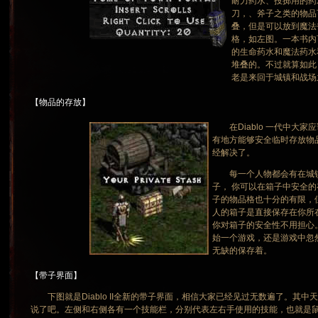
耐力药水、投掷用的药
刀，、斧子之类的物品
叠，但是可以放到魔法
格，如左图。一本书内
的生命药水和魔法药水
堆叠的。不过就算如此
老是来回于城镇和战场
【物品的存放】
在Diablo 一代中大家
有地方能够安全临时存放物
经解决了。
每一个人物都会有在城镇
子， 你可以在箱子中安全
子的物品格也十分的有限，
人的箱子是直接保存在你所在的B
你对箱子的安全性不用担心
始一个游戏，还是游戏中忽
无缺的保存着。
【带子界面】
下图就是Diablo II全新的带子界面，相信大家已经见过无数遍了。其
说了吧。左侧和右侧各有一个技能栏，分别代表左右手使用的技能，也就是