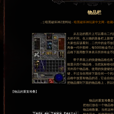
物品栏
..::| 暗黑破坏神2资料站 ·
暗黑破坏神玩家中文网
·
收藏
从左边的图片上可以看出二代的
大的不同。在人物的装备栏上新增
大家也应该看到，二代中的金币放
再像一代中那样，每5000枚金币
品格下面用数字来表示所持有金币
带子界面上的快捷物品格也有了
能显示四个物品格，当把鼠标移动
另外四个物品格。使用的快捷键也
键，不过当你用掉下面任何一个药
品格中放置有物品的话，它会自动
把物品挪到下面的物品格上，所以
【物品的重复堆叠】
物品的重复堆叠是指
把他们放在一个物品格
物品格数量。当然这种