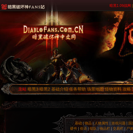
暗黑1.09战网
|
主站
暗黑3
暗黑2
基础介绍
任务帮助
场景地图
怪物资料
攻略
基础
|
物品
|
人物属性
|
游戏问题
|
国
硬件
|
俗语
|
组队
|
物品栏
|
交易栏
|
尸