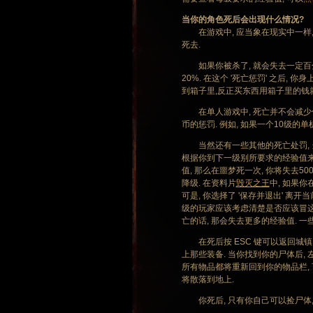
当你的角色死后会出现什么情况?
在游戏中, 应当象在现实中一样, 
死去.
如果你被杀了, 就会失去一定百分
20%. 在这个 '死亡惩罚' 之后
到箱子里,反正买东西用箱子里的钱
在单人游戏中, 死亡并不会减少你
币的惩罚. 例如, 如果一个10级的
当然还有一些其他的死亡处罚, 当
根据你到下一级别所要求的经验值来定的
值, 那么在噩梦死一次, 你将失去50
降级. 在资料片
毁灭之王
中, 如果你
可是, 你选择了 '保存并退出' 离
级的玩家应该考虑清楚是否应该冒这个
亡的话, 那会失去更多的经验值. 
在死后按 ESC 键可以返回城镇.
上那些装备. 当你找到你的尸体后, 
所有物品都将重新回到你的物品栏, 可
将散落到地上.
你死后, 只有你自己可以捡尸体, 