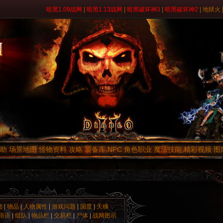
暗黑1.09战网
|
暗黑1.13战网
|
暗黑破坏神3
|
暗黑破坏神2
|
地狱火
助
场景地图
怪物资料
攻略
装备库
NPC
角色职业
魔法技能
精彩视频
图
础
|
物品
|
人物属性
|
游戏问题
|
国度
|
天梯
俗语
|
组队
|
物品栏
|
交易栏
|
尸体
|
战网图示