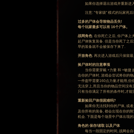
如果你选择退出游戏并重新进入的
注意: "专家级" 模式的玩家死后
过多的尸体会导致物品丢失!
每个玩家最多可以有 16个尸体。
战网角色
: 在你死亡之后, 你尸
起尸体恢复装备. 但是当你死了之后
早的装备就不会被保存下来了.
开放角色
: 再次进入游戏后只保留最
捡尸体时的注意事项
当你需要穿戴 +力量 和 +敏捷 
击你的尸体时, 游戏会尝试将你的物
一件盔甲需要160点力量才能用,
无法穿上,而且当你的物品空间没有
只有当你满足了所有的条件时,才能
重新捡回尸体很困难吗?
如果你无法找到你的尸体, 或者是要
及你所有的装备, 都会出现在你的附
机会. 下面是每个场景中尸体出现的地方
角色的 保存/读取 以及尸体
每当一段固定的时间, 战网会自动存