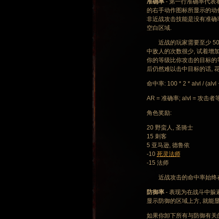
准确率
- 第一行准确率代表
的右手动作图标所显示的动作
非近战攻击技能是没有准确率
空白区域.
近战的玩家需要至少 50-
中敌人的次数很少, 试着增加
你的等级比你攻击的目标的等
后仍然难以击中目标的话, 
命中率: 100 * 2 * alvl / (alvl +
AR = 准确率; alvl = 攻击者
角色奖励:
20 野蛮人, 圣骑士
15 刺客
5 亚马逊, 德鲁依
-10
死灵法师
-15 法师
近战攻击的命中率始终在 5%
防御率
- 表现为在战斗中躲
显示防御的区域上方, 就能
如果你卸下所有与防御有关的装备