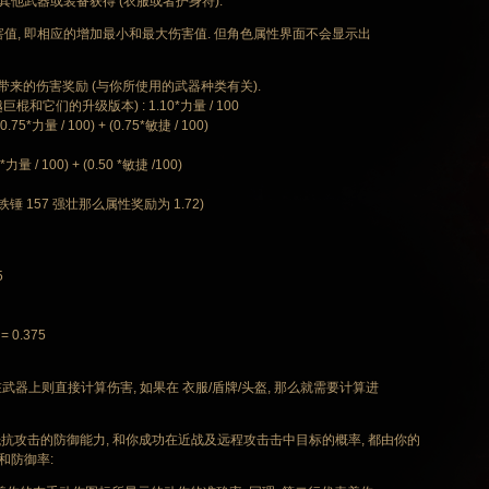
通过其他武器或装备获得 (衣服或者护身符).
大伤害值, 即相应的增加最小和最大伤害值. 但角色属性界面不会显示出
带来的伤害奖励 (与你所使用的武器种类有关).
巨棍和它们的升级版本) : 1.10*力量 / 100
0.75*力量 / 100) + (0.75*敏捷 / 100)
 / 100) + (0.50 *敏捷 /100)
锤 157 强壮那么属性奖励为 1.72)
5
 0.375
在武器上则直接计算伤害, 如果在 衣服/盾牌/头盔, 那么就需要计算进
抵抗攻击的防御能力, 和你成功在近战及远程攻击击中目标的概率, 都由你的
和防御率: