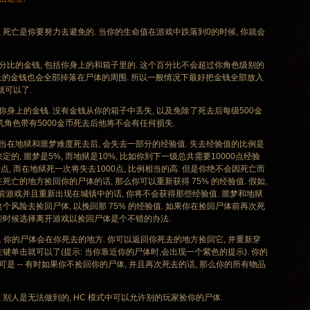
死亡是你要努力去避免的. 当你的生命值在游戏中跌落到0的时候, 你就会
比的金钱, 包括你身上的和箱子里的. 这个百分比不会超过你角色级别的
, 你身上的金钱也会全部掉落在尸体的周围. 所以一般情况下最好把金钱全部放入
就可以了.
身上的金钱. 没有金钱从你的箱子中丢失, 以及免除了死去后每级500金
单机角色带有5000金币死去后他将不会有任何损失.
在地狱和噩梦难度死去后, 会失去一部分的经验值. 失去经验值的比例是
, 噩梦是5%, 而地狱是10%, 比如你到下一级总共需要10000点经验
0点, 而在地狱死一次将失去1000点, 比例相当的高. 但是你绝不会因死亡而
在死亡的地方捡回你的尸体的话, 那么你可以重新获得 75% 的经验值. 假如,
开当前游戏并且重新出现在城镇中的话, 你将不会获得那些经验值. 噩梦和地狱
风险去捡回尸体, 以挽回那 75% 的经验值. 如果你在捡回尸体前再次死
一些时候选择离开游戏以捡回尸体是个不错的办法.
 你的尸体会在你死去的地方. 你可以返回你死去的地方捡回它, 并重新穿
左键单击就可以了(提示: 当你靠近你的尸体时,会出现一个紫色的提示). 你的
是 -- 有时如果你不捡回你的尸体, 并且再次死去的话, 那么你的所有物品
别人是无法做到的, HC 模式中可以允许别的玩家捡你的尸体.