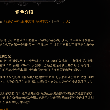
角色介绍
站 ·
暗黑破坏神玩家中文网
·
收藏本文
· 【字体：
小
大
】 |::..
符之间. 角色姓名只能使用大写或小写的字母 (A-Z). 名字中间可以使用(
, 但是不能在名字的第一个和最后一个字母上使用, 并且空格和数字都不能在角色的
点的分配
可以达到下一个级别, 在 640x480 的分辨率下, "新属性" 和 "新技
两个角. 而在 800x600 分辨率下会融合在底部的工具条两端. 等你处于
红色的图标就会弹出属性表和技能表,你可以根据需要来进行调整.
性值来分配到你的四项人物属性中: 力量, 可以影响到伤害力; 敏捷, 可以
, 影响到你的生命值; 精力, 影响到你的法力. 点击"+" 按钮就可以加入
新的技能. 你只能来提升那些你已经达到级别要求和先决技能要求的技
中进行切换(当前技能系会用白色表示),在进行选择前最好有个详细的计划,
,所以要做到心中有数!
击这里
.