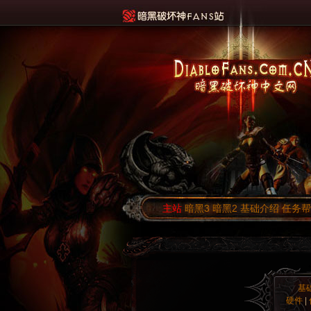
主站
暗黑3
暗黑2
基础介绍
任务帮
基
硬件
|