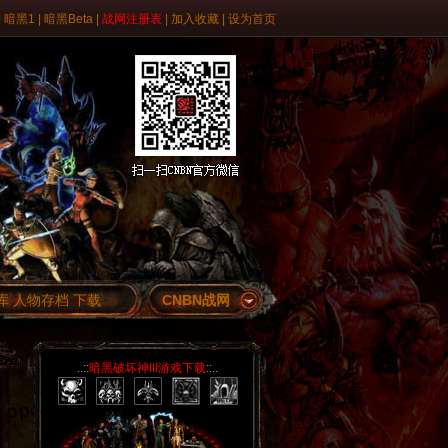
|
暗黑1
|
暗黑Beta
|
战网注册表
|
加入收藏
|
设为首页
库
人物存档
下载
CNBN战网
..::
暗黑破坏神III游戏下载
::..