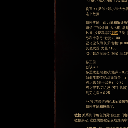
'+x 最小/最大伤害' 只会
伤害 +x 类似 +最小/最
这个数据.
属性奖励 = 由力量和敏捷所
锤类 (巨战铁锤, 大木棍, 卓越
匕首, 投掷武器和
刺客
爪类: (
弓和十字弓: 敏捷 / 100
亚马逊专用 长矛/标枪: (0.80*力量
其他武器: 力量 / 100
取小数点后两位 (例如, 巨战铁
修正值
默认 = 1
多重攻击/牺牲/充能弹 = 0.7
致命攻击技能/致命攻击 = 2
刃之怒 (单手武器) = 0.75
刃之守卫/刃之怒 (双手武器) =
到刃之盾 = 0.25
+x % 增强伤害的珠宝如果
属性奖励和技能了.
敏捷
关系到你角色的灵活程度. 你
敏捷决定. 这些属性被定义成准确率