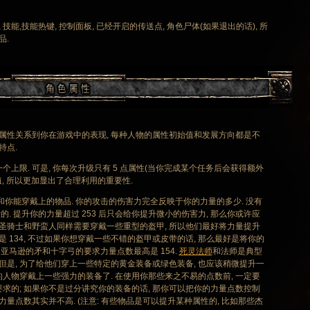
能,技能热键, 控制面板, 已经开启的传送点, 角色尸体(如果退出的话), 所
品.
性关系到你在游戏中的表现, 每种人物的属性初始值和发展方向都是不
特点.
限. 可是, 你每次升级只有 5 点属性(当你完成某个任务后会获得额外
性值, 所以更加显出了合理利用的重要性.
你能穿戴上的物品. 你的攻击的伤害力完全反映于你的力量的多少. 没有
. 提升你的力量超过 253 后只会给你提升微小的伤害力, 那么你或许应
为圣骑士和野蛮人同样需要穿戴一些重型的盔甲, 所以他们最好将力量提升
 134, 不过如果你想穿戴一些不错的盔甲或皮带的话, 那么最好是将你的
. 亚马逊的矛和十字弓的要求力量点数最高是 154.
死灵法师
和法师是典型
但是, 为了给他们穿上一些特定的黄金装备或绿色装备, 也应该稍微提升一
你的人物穿戴上一些强力的装备了. 在使用你那些来之不易的点数前, 一定要
求的; 如果你不是过分讲究你的装备的话, 那你可以把你的力量点数控制
力量点数其实并不高. (注意: 有些物品是可以提升某种属性的, 比如那些杰