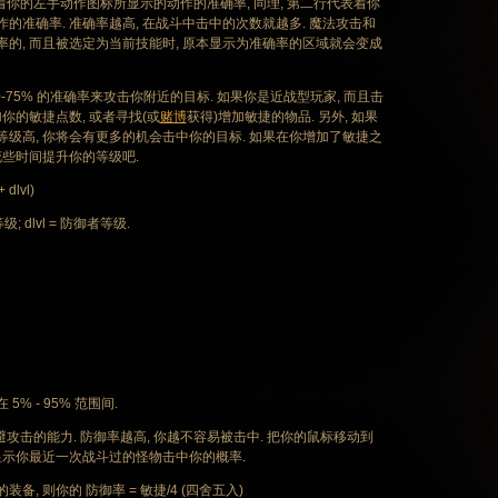
着你的左手动作图标所显示的动作的准确率, 同理, 第二行代表着你
的准确率. 准确率越高, 在战斗中击中的次数就越多. 魔法攻击和
的, 而且被选定为当前技能时, 原本显示为准确率的区域就会变成
75% 的准确率来攻击你附近的目标. 如果你是近战型玩家, 而且击
你的敏捷点数, 或者寻找(或
赌博
获得)增加敏捷的物品. 另外, 如果
级高, 你将会有更多的机会击中你的目标. 如果在你增加了敏捷之
花些时间提升你的等级吧.
 dlvl)
等级; dlvl = 防御者等级.
 - 95% 范围间.
避攻击的能力. 防御率越高, 你越不容易被击中. 把你的鼠标移动到
显示你最近一次战斗过的怪物击中你的概率.
, 则你的 防御率 = 敏捷/4 (四舍五入)