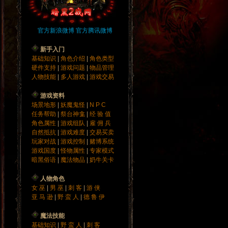
官方新浪微博
官方腾讯微博
新手入门
基础知识
|
角色介绍
|
角色类型
硬件支持
|
游戏问题
|
物品管理
人物技能
|
多人游戏
|
游戏交易
游戏资料
场景地形
|
妖魔鬼怪
|
N P C
任务帮助
|
祭台神龛
|
经 验 值
角色属性
|
游戏组队
|
雇 佣 兵
自然抵抗
|
游戏难度
|
交易买卖
玩家对战
|
游戏控制
|
赌博系统
游戏国度
|
怪物属性
|
专家模式
暗黑俗语
|
魔法物品
|
奶牛关卡
人物角色
女 巫
|
男 巫
|
刺 客
|
游 侠
亚 马 逊
|
野 蛮 人
|
德 鲁 伊
魔法技能
基础知识
|
野 蛮 人
|
刺 客