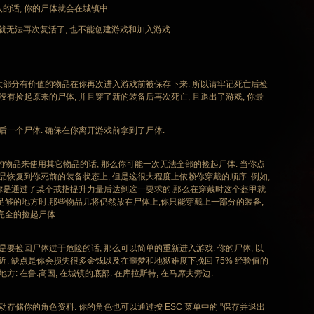
话, 你的尸体就会在城镇中.
就无法再次复活了, 也不能创建游戏和加入游戏.
体上大部分有价值的物品在你再次进入游戏前被保存下来. 所以请牢记死亡后捡
没有捡起原来的尸体, 并且穿了新的装备后再次死亡, 且退出了游戏, 你最
后一个尸体. 确保在你离开游戏前拿到了尸体.
的物品来使用其它物品的话, 那么你可能一次无法全部的捡起尸体. 当你点
品恢复到你死前的装备状态上, 但是这很大程度上依赖你穿戴的顺序. 例如,
但你是通过了某个戒指提升力量后达到这一要求的,那么在穿戴时这个盔甲就
足够的地方时,那些物品几将仍然放在尸体上,你只能穿戴上一部分的装备,
完全的捡起尸体.
捡回尸体过于危险的话, 那么可以简单的重新进入游戏. 你的尸体, 以
近. 缺点是你会损失很多金钱以及在噩梦和地狱难度下挽回 75% 经验值的
: 在鲁.高因, 在城镇的底部. 在库拉斯特, 在马席夫旁边.
储你的角色资料. 你的角色也可以通过按 ESC 菜单中的 "保存并退出