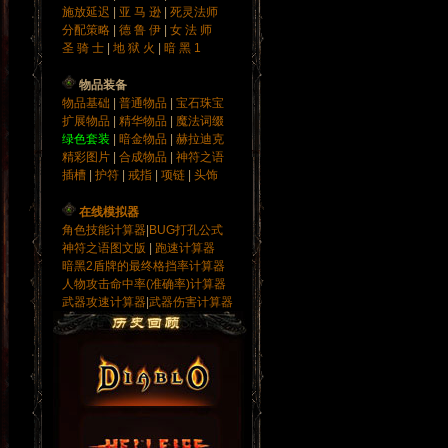
施放延迟
|
亚 马 逊
|
死灵法师
分配策略
|
德 鲁 伊
|
女 法 师
圣 骑 士
|
地 狱 火
|
暗 黑 1
物品装备
物品基础
|
普通物品
|
宝石
珠宝
扩展物品
|
精华物品
|
魔法词缀
绿色套装
|
暗金物品
|
赫拉迪克
精彩图片
|
合成物品
|
神符之语
插槽
|
护符
|
戒指
|
项链
|
头饰
在线模拟器
角色技能计算器
|
BUG打孔公式
神符之语图文版
|
跑速计算器
暗黑2盾牌的最终格挡率计算器
人物攻击命中率(准确率)计算器
武器攻速计算器
|
武器伤害计算器