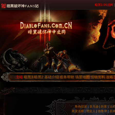
暗黑1.09战网
|
主站
暗黑3
暗黑2
基础介绍
任务帮助
场景地图
怪物资料
攻略
角色综述
|
亚马逊
|
刺客
|
法
死灵法师
|
野蛮人
|
德鲁伊
|
圣