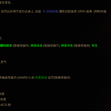
发生变化.
 但可以作用于其仆从身上, 但是
-% 目标防御
属性仍然发挥 100% 效果. (同时对超
:
嘱咐瞄准
(怪物等级/5),
神圣冰冻
(怪物等级/7),
神圣冲击
(怪物等级/8),
专注
击
灵气
等级为 (mlvl/5)+1 的
伤害加深
诅咒(怪物等级/4).
 伤害
 伤害
 x0.2) 秒