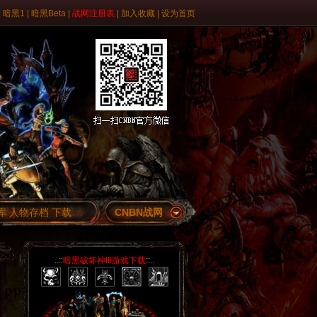
|
暗黑1
|
暗黑Beta
|
战网注册表
|
加入收藏
|
设为首页
库
人物存档
下载
CNBN战网
..::
暗黑破坏神III游戏下载
::..