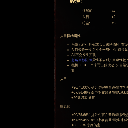
经验:
狂爆的:
x5
头目:
x3
暗金:
x5
头目怪物属性
当随机产生暗金或头目级怪物时, 有 2
头目怪物一次 2-4 个一组生成; 
AI 不会发生变化.
忽略目标防御
属性不会对头目级怪物产
根据 1.13 一个未写出的改动, 头目
算.
头目:
+90/75/66% 提升伤害在普通/噩梦/
+67/56/49% 命中率在普通/噩梦/地
+20% 移动速度
幽灵的:
+90/75/66% 提升伤害在普通/噩梦/
+67/56/49% 命中率在普通/噩梦/地
+33-50% 冰冷伤害