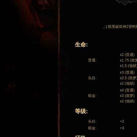
..::| 暗黑破坏神2资料
生命:
x2 (普通)
普通:
x1.75 (噩
x1.5 (地狱
x3 (普通)
头目:
x2.5 (噩梦
x2 (地狱)
x4 (普通)
暗金:
x3 (噩梦)
x2 (地狱)
等级:
头目:
+2
暗金:
+3