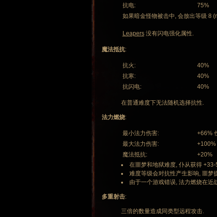
抗电:
75%
如果暗金怪物被击中, 会放出等级 8 (mlvl
Leapers
没有闪电强化属性.
魔法抵抗
:
抗火:
40%
抗寒:
40%
抗闪电:
40%
在普通难度下无法随机选择抗性.
法力燃烧
:
最小法力伤害:
+66%
最大法力伤害:
+100%
魔法抵抗:
+20%
在噩梦和地狱难度, 仆从获得 +33-
难度等级会对抗性产生影响, 噩梦提升 
由于一个游戏错误, 法力燃烧在近战
多重射击
:
三倍的数量造成同类型远程攻击.