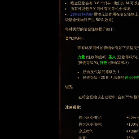
暗金怪物会有 3-6 个仆从, 他们的
AI
可以
所有可能包含的属性有同等机会出现.
忽略目标防御
属性无法作用在暗金怪物上,
级暗金怪物只产生 50% 效果).
每种类型的暗金怪物提升如下:
灵气(光环)
:
带有此类属性的怪物会有如下类型灵气
力量
(怪物等级/6),
圣火
(怪物等级/6),
(怪物等级/8),
狂热
(怪物等级/8)
所有灵气最低等级为 1
怪物等级 <20 时无法获得
神圣冲
诅咒
:
在暗金怪物攻击过程中, 会有75% 概率施放
冰冷强化
:
最小冰冷伤害:
+66%
最大冰冷伤害:
+100%
冰冻时间:
4+(mlvl
抗寒:
75%