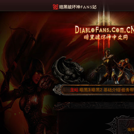
主站
暗黑3
暗黑2
基础介绍
任务帮
场