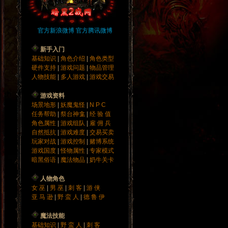
官方新浪微博
官方腾讯微博
新手入门
基础知识
|
角色介绍
|
角色类型
硬件支持
|
游戏问题
|
物品管理
人物技能
|
多人游戏
|
游戏交易
游戏资料
场景地形
|
妖魔鬼怪
|
N P C
任务帮助
|
祭台神龛
|
经 验 值
角色属性
|
游戏组队
|
雇 佣 兵
自然抵抗
|
游戏难度
|
交易买卖
玩家对战
|
游戏控制
|
赌博系统
游戏国度
|
怪物属性
|
专家模式
暗黑俗语
|
魔法物品
|
奶牛关卡
人物角色
女 巫
|
男 巫
|
刺 客
|
游 侠
亚 马 逊
|
野 蛮 人
|
德 鲁 伊
魔法技能
基础知识
|
野 蛮 人
|
刺 客