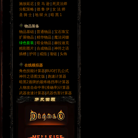
施放延迟
|
亚 马 逊
|
死灵法师
分配策略
|
德 鲁 伊
|
女 法 师
圣 骑 士
|
地 狱 火
|
暗 黑 1
物品装备
物品基础
|
普通物品
|
宝石
珠宝
扩展物品
|
精华物品
|
魔法词缀
绿色套装
|
暗金物品
|
赫拉迪克
精彩图片
|
合成物品
|
神符之语
插槽
|
护符
|
戒指
|
项链
|
头饰
在线模拟器
角色技能计算器
|
BUG打孔公式
神符之语图文版
|
跑速计算器
暗黑2盾牌的最终格挡率计算器
人物攻击命中率(准确率)计算器
武器攻速计算器
|
武器伤害计算器