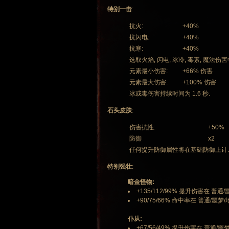
特别一击
:
抗火:
+40%
抗闪电:
+40%
抗寒:
+40%
选取火焰, 闪电, 冰冷, 毒素, 魔法伤
元素最小伤害:
+66% 伤害
元素最大伤害:
+100% 伤害
冰或毒伤害持续时间为 1.6 秒.
石头皮肤
:
伤害抗性:
+50%
防御
x2
任何提升防御属性将在基础防御上计.
特别强壮
:
暗金怪物:
+135/112/99% 提升伤害在 普通/
+90/75/66% 命中率在 普通/噩梦/
仆从:
+67/56/49% 提升伤害在 普通/噩