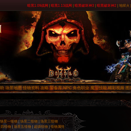
暗黑1.09战网
|
暗黑1.13战网
|
暗黑破坏神3
|
暗黑破坏神2
|
地狱火
助
场景地图
怪物资料
攻略
装备库
NPC
角色职业
魔法技能
精彩视频
图
场景一怪物
|
场景二怪物
|
场景三怪物
景四怪物
|
场景五怪物
|
超级怪物
|
怪物属性