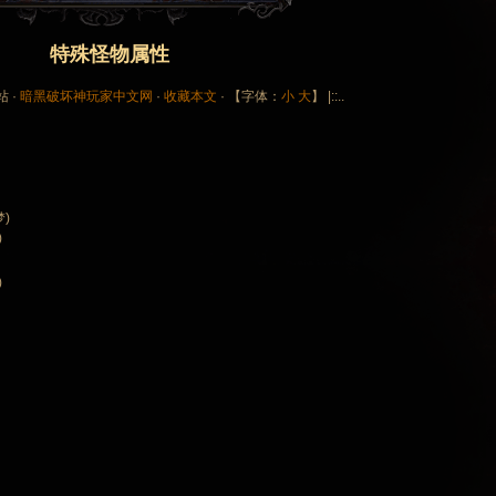
特殊怪物属性
站 ·
暗黑破坏神玩家中文网
·
收藏本文
· 【字体：
小
大
】 |::..
梦)
)
)