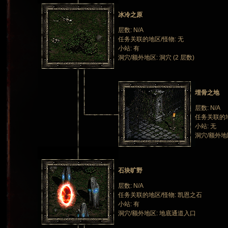
冰冷之原
层数: N/A
任务关联的地区/怪物: 无
小站: 有
洞穴/额外地区: 洞穴 (2 层数)
埋骨之地
层数: N/A
任务关联的地
小站: 无
洞穴/额外地区
石块旷野
层数: N/A
任务关联的地区/怪物: 凯恩之石
小站: 有
洞穴/额外地区: 地底通道入口