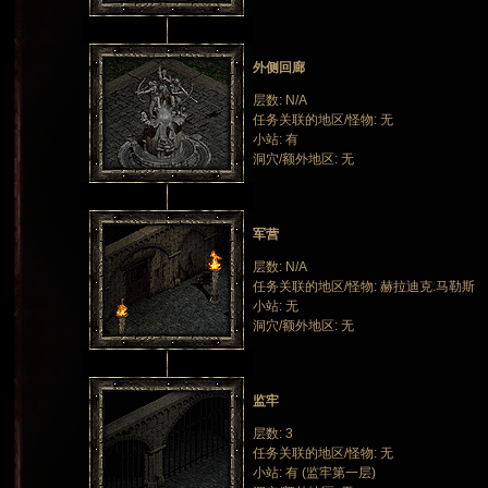
外侧回廊
层数: N/A
任务关联的地区/怪物: 无
小站: 有
洞穴/额外地区: 无
军营
层数: N/A
任务关联的地区/怪物: 赫拉迪克.马勒斯
小站: 无
洞穴/额外地区: 无
监牢
层数: 3
任务关联的地区/怪物: 无
小站: 有 (监牢第一层)