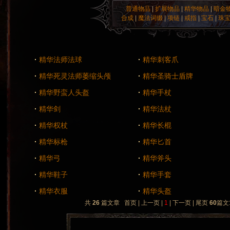
普通物品
|
扩展物品
|
精华物品
|
暗金
合成
|
魔法词缀
|
项链
|
戒指
|
宝石
|
珠
·
精华法师法球
·
精华刺客爪
·
精华死灵法师萎缩头颅
·
精华圣骑士盾牌
·
精华野蛮人头盔
·
精华手杖
·
精华剑
·
精华法杖
·
精华权杖
·
精华长棍
·
精华标枪
·
精华匕首
·
精华弓
·
精华斧头
·
精华鞋子
·
精华手套
·
精华衣服
·
精华头盔
共
26
篇文章 首页 | 上一页 |
1
| 下一页 | 尾页
60
篇文