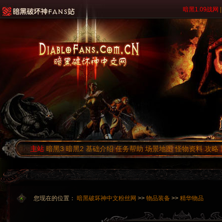
暗黑1.09战网
|
主站
暗黑3
暗黑2
基础介绍
任务帮助
场景地图
怪物资料
攻略
您现在的位置：
暗黑破坏神中文粉丝网
>>
物品装备
>>
精华物品